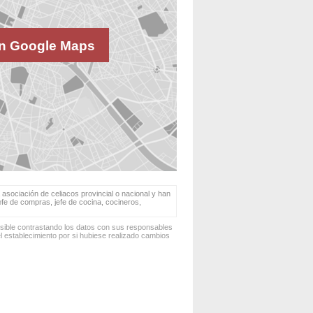
n Google Maps
 asociación de celiacos provincial o nacional y han
jefe de compras, jefe de cocina, cocineros,
osible contrastando los datos con sus responsables
 establecimiento por si hubiese realizado cambios