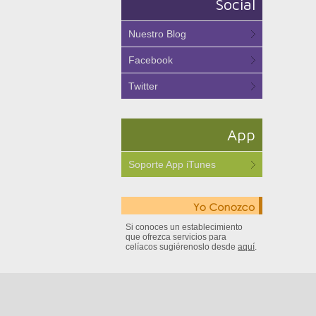
Social
Nuestro Blog
Facebook
Twitter
App
Soporte App iTunes
Si conoces un establecimiento
que ofrezca servicios para
celíacos sugiérenoslo desde
aquí
.