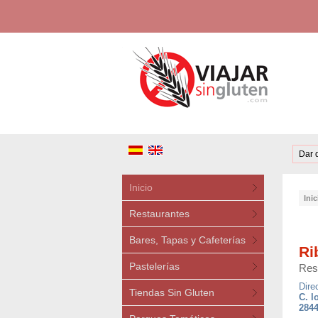
Dar 
Inicio
Inic
Restaurantes
Bares, Tapas y Cafeterías
Ri
Pastelerías
Res
Dire
Tiendas Sin Gluten
C. l
2844