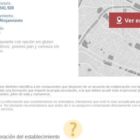
fono/s:
541.928
amiento:
Ver e
Alojamiento
io:
aurante con opción sin gluten
itivos ,postres,pan y cerveza sin
en.
te distintivo identifica a los restaurantes que disponen de un acuerdo de colaboración con la
bido una formación que imparte la propia asociación, a la que deben acudir todo el personal: 
antes, jefes de sala y camareros.
 La información que suministramos es orientativa, intentamos que esté lo mas actualizada p
os. No obstante recomendamos que antes de ir se aseguren contactando directamente con el
 servicio.
oración del establecimiento