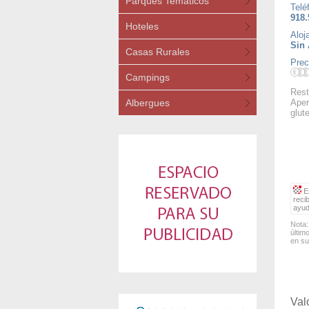
Parques Temáticos
Telé
918.
Hoteles
Aloj
Sin 
Casas Rurales
Prec
Campings
Rest
Albergues
Aper
glut
Es
reci
ayud
Nota:
últim
en su
Val