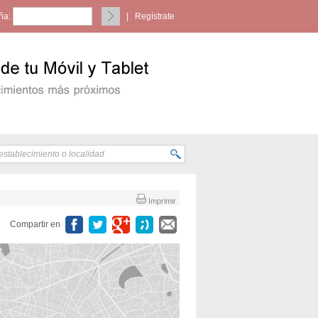
ña:
|
Regístrate
Imprimir
Compartir en