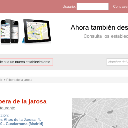
Usuario:
Contrase
de alta un nuevo establecimiento
io
>
Ribera de la jarosa
bera de la jarosa
taurante
cción:
os Altos de la Jarosa, 4,
0 - Guadarrama (Madrid)