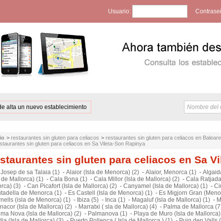
Usuario:
Contrase
de alta un nuevo establecimiento
io
>
restaurantes sin gluten para celiacos
>
restaurantes sin gluten para celiacos en Balear
staurantes sin gluten para celiacos en Sa Vileta-Son Rapinya
staurantes sin gluten para celiacos en Sa V
 Josep de sa Talaia (1)
-
Alaior (Isla de Menorca) (2)
-
Alaior, Menorca (1)
-
Algaida
a de Mallorca) (1)
-
Cala Bona (1)
-
Cala Millor (Isla de Mallorca) (2)
-
Cala Ratjada 
rca) (3)
-
Can Picafort (Isla de Mallorca) (2)
-
Canyamel (Isla de Mallorca) (1)
-
Ci
utadella de Menorca (1)
-
Es Castell (Isla de Menorca) (1)
-
Es Migjorn Gran (Menor
nells (isla de Menorca) (1)
-
Ibiza (5)
-
Inca (1)
-
Magaluf (Isla de Mallorca) (1)
-
M
acor (Isla de Mallorca) (2)
-
Marratxi ( sla de Mallorca) (4)
-
Palma de Mallorca (7
ma Nova (Isla de Mallorca) (2)
-
Palmanova (1)
-
Playa de Muro (Isla de Mallorca)
ia (Isla de Mallorca) (3)
-
Puerto Pollença ( Isla de Mallorca ) (1)
-
Puig den Valls 