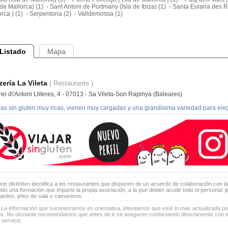
 de Mallorca) (1)
-
Sant Antoni de Portmany (Isla de Ibiza) (1)
-
Santa Eularia des Ri
rca ) (1)
-
Serpentona (2)
-
Valldemossa (1)
Listado
Mapa
zería La Vileta
( Restaurante )
er d\'Antoni Lliteres, 4 - 07013 - Sa Vileta-Son Rapinya (Baleares)
zas sin gluten muy ricas, vienen muy cargadas y una grandísima variedad para eleg
te distintivo identifica a los restaurantes que disponen de un acuerdo de colaboración con la
bido una formación que imparte la propia asociación, a la que deben acudir todo el personal: 
antes, jefes de sala y camareros
 La información que suministramos es orientativa, intentamos que esté lo mas actualizada p
os. No obstante recomendamos que antes de ir se aseguren contactando directamente con el
 servicio.