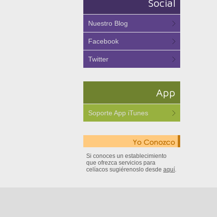
Social
Nuestro Blog
Facebook
Twitter
App
Soporte App iTunes
Si conoces un establecimiento
que ofrezca servicios para
celíacos sugiérenoslo desde
aquí
.