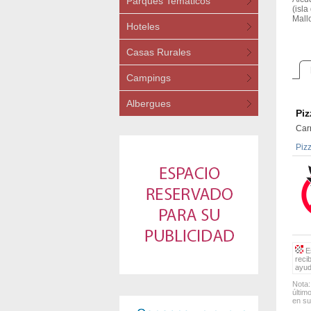
Parques Temáticos
(isla
Mallo
Hoteles
Casas Rurales
Campings
Albergues
Piz
Carr
Piz
Es
reci
ayud
Nota:
últim
en su