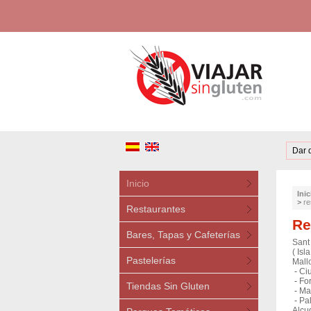
Dar 
Inicio
Inic
>
re
Restaurantes
Re
Bares, Tapas y Cafeterías
Sant
( Isl
Pastelerías
Mallo
-
Ci
-
For
Tiendas Sin Gluten
-
Man
-
Pal
Alcud