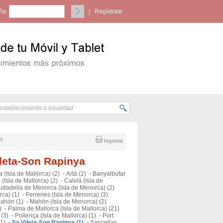
ña:
|
Regístrate
es
Imprimir
ileta-Son Rapinya
 (Isla de Mallorca) (2)
-
Artá (2)
-
Banyalbufar
(Isla de Mallorca) (2)
-
Calviá (Isla de
udadella de Menorca (Isla de Menorca) (2)
ca) (1)
-
Ferreries (Isla de Menorca) (3)
ahón (1)
-
Mahón (Isla de Menorca) (2)
)
-
Palma de Mallorca (Isla de Mallorca) (21)
 (3)
-
Pollença (Isla de Mallorca) (1)
-
Port
(1)
-
Sa Vileta-Son Rapinya (1)
-
Sancellas