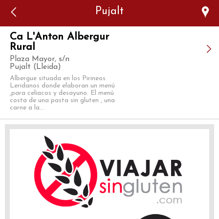
Error: The domain WWW.VIAJARSINGLUTEN.COM is not
Pujalt
authorized to show the cookie declaration for domain group
ID 546ddaab-b478-4440-aa8a-3b0205284212. Please add it to
the domain group in the Cookiebot Manager to authorize
the domain.
Ca L'Anton Albergur
Rural
Plaza Mayor, s/n
Pujalt (Lleida)
Albergue situada en los Pirineos
Leridanos donde elaboran un menú
,para celiacos y desayuno. El menú
costa de una pasta sin gluten , una
carne a la...