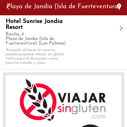
Error: The domain WWW.VIAJARSINGLUTEN.COM is not
Playa de Jandía (Isla de Fuerteventura)
authorized to show the cookie declaration for domain group
ID 546ddaab-b478-4440-aa8a-3b0205284212. Please add it to
the domain group in the Cookiebot Manager to authorize
the domain.
Hotel Sunrise Jandia
Resort
Biocho, 4
Playa de Jandía (Isla de
Fuerteventura) (Las Palmas)
Avisando al hacer la reserva,
pueden preparar menús sin gluten
tanto para el desayuno, como
para la comida y cena.