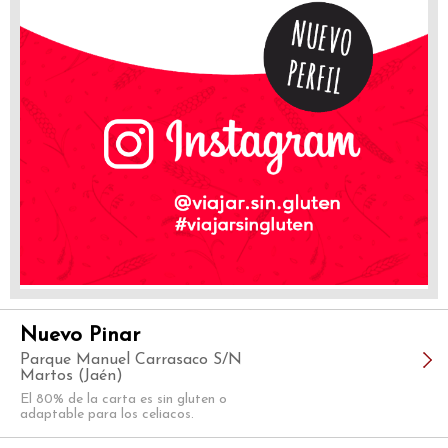
Nuevo Pinar
Parque Manuel Carrasaco S/N
Martos (Jaén)
El 80% de la carta es sin gluten o
adaptable para los celiacos.