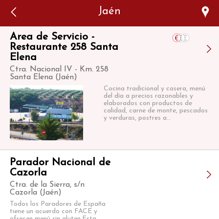
Error: The domain WWW.VIAJARSINGLUTEN.COM is not
Jaén
authorized to show the cookie declaration for domain group
ID 546ddaab-b478-4440-aa8a-3b0205284212. Please add it to
the domain group in the Cookiebot Manager to authorize
the domain.
Area de Servicio -
Restaurante 258 Santa
Elena
Ctra. Nacional IV - Km. 258
Santa Elena (Jaén)
Cocina tradicional y casera, menú
del día a precios razonables y
elaborados con productos de
calidad, carne de monte, pescados
y verduras, postres a...
Parador Nacional de
Cazorla
Ctra. de la Sierra, s/n
Cazorla (Jaén)
Todos los Paradores de España
tiene un acuerdo con FACE y
ofrecen menú sin gluten.Esta