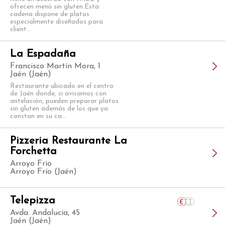
ofrecen menú sin gluten.Esta
cadena dispone de platos
especialmente diseñados para
client...
La Espadaña
Francisco Martín Mora, 1
Jaén (Jaén)
Restaurante ubicado en el centro
de Jaén donde, si avisamos con
antelación, pueden preparar platos
sin gluten además de los que ya
constan en su ca...
Pizzeria Restaurante La
Forchetta
Arroyo Frío
Arroyo Frío (Jaén)
Telepizza
Avda. Andalucía, 45
Jaén (Jaén)