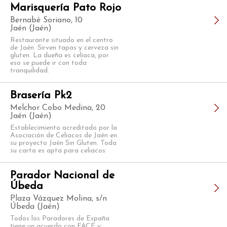
Marisquería Pato Rojo
Bernabé Soriano, 10
Jaén (Jaén)
Restaurante situado en el centro
de Jaén. Sirven tapas y cerveza sin
gluten. La dueña es celiaca, por
eso se puede ir con toda
tranquilidad.
Brasería Pk2
Melchor Cobo Medina, 20
Jaén (Jaén)
Establecimiento acreditado por la
Asociación de Celiacos de Jaén en
su proyecto Jaén Sin Gluten. Toda
su carta es apta para celiacos
Parador Nacional de
Úbeda
Plaza Vázquez Molina, s/n
Úbeda (Jaén)
Todos los Paradores de España
tiene un acuerdo con FACE y