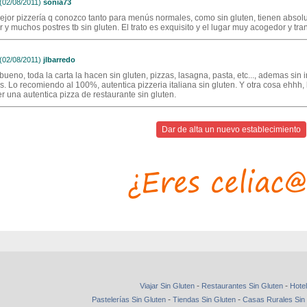
02/08/2011)
sonia73
ejor pizzería q conozco tanto para menús normales, como sin gluten, tienen abso
r y muchos postres tb sin gluten. El trato es exquisito y el lugar muy acogedor y tra
02/08/2011)
jlbarredo
ueno, toda la carta la hacen sin gluten, pizzas, lasagna, pasta, etc..., ademas sin 
s. Lo recomiendo al 100%, autentica pizzeria italiana sin gluten. Y otra cosa ehhh, 
r una autentica pizza de restaurante sin gluten.
Dar de alta un nuevo establecimiento
-
-
Viajar Sin Gluten
Restaurantes Sin Gluten
Hotel
-
-
Pastelerías Sin Gluten
Tiendas Sin Gluten
Casas Rurales Sin