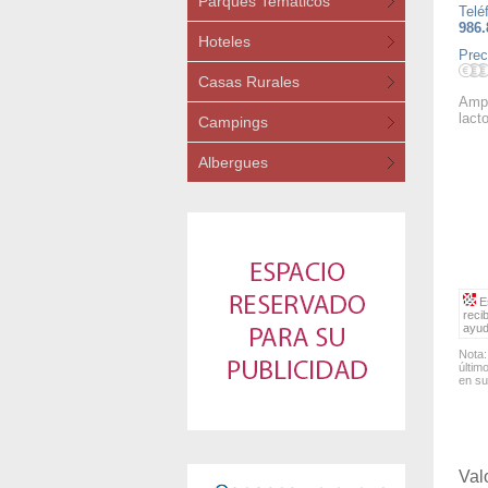
Parques Temáticos
Telé
986.
Hoteles
Prec
Casas Rurales
Ampl
lact
Campings
Albergues
Es
reci
ayud
Nota:
últim
en su
Val