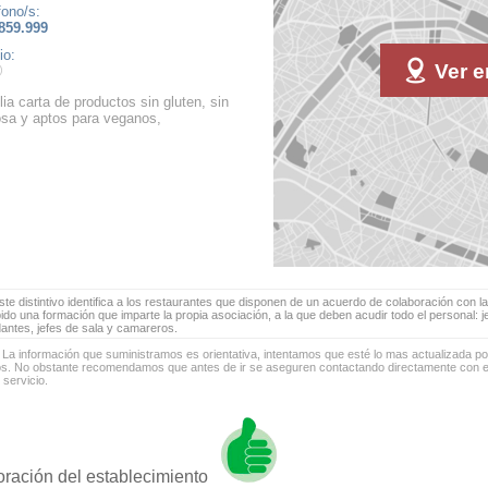
fono/s:
859.999
io:
Ver e
ia carta de productos sin gluten, sin
osa y aptos para veganos,
te distintivo identifica a los restaurantes que disponen de un acuerdo de colaboración con la
bido una formación que imparte la propia asociación, a la que deben acudir todo el personal: 
antes, jefes de sala y camareros.
 La información que suministramos es orientativa, intentamos que esté lo mas actualizada p
os. No obstante recomendamos que antes de ir se aseguren contactando directamente con el
 servicio.
oración del establecimiento