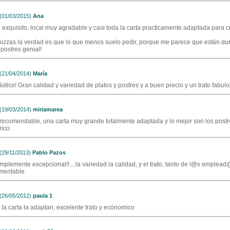
01/03/2015)
Ana
o exquisito, local muy agradable y casi toda la carta practicamente adaptada para c
pizzas la verdad es que lo que menos suelo pedir, porque me parece que están dura
 postres genial!
21/04/2014)
María
stico! Gran calidad y variedad de platos y postres y a buen precio y un trato fabulo
19/03/2014)
miriamarea
recomendable, una carta muy grande totalmente adaptada y lo mejor son los postr
rico.
29/11/2013)
Pablo Pazos
implemente excepcional!!....la variedad la calidad, y el trato, tanto de l@s emplea
mentable
26/05/2012)
paula 1
 la carta la adaptan, excelente trato y ecónomico