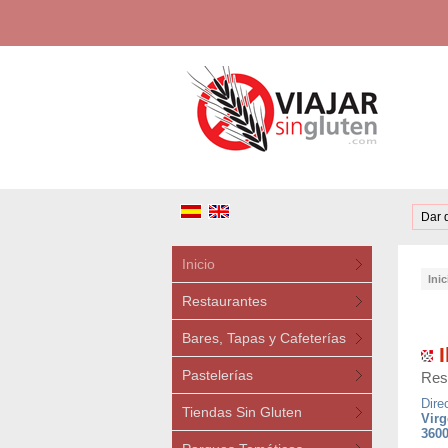
Dar 
Inicio
Inic
Restaurantes
Bares, Tapas y Cafeterías
I
Pastelerías
Res
Dire
Tiendas Sin Gluten
Virg
3600