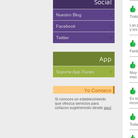
Social
(
Nuestro Blog
Trat
Las 
Facebook
y los
Twitter
(
Fantá
App
(
Soporte App iTunes
Muy 
mas 
(
Es s
Si conoces un establecimiento
reco
que ofrezca servicios para
celíacos sugiérenoslo desde
aquí
.
(
Toda