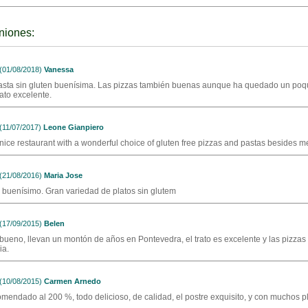
niones:
01/08/2018)
Vanessa
asta sin gluten buenísima. Las pizzas también buenas aunque ha quedado un poqu
ato excelente.
11/07/2017)
Leone Gianpiero
 nice restaurant with a wonderful choice of gluten free pizzas and pastas besides 
21/08/2016)
Maria Jose
 buenísimo. Gran variedad de platos sin glutem
17/09/2015)
Belen
bueno, llevan un montón de años en Pontevedra, el trato es excelente y las pizz
ia.
10/08/2015)
Carmen Arnedo
mendado al 200 %, todo delicioso, de calidad, el postre exquisito, y con muchos pl