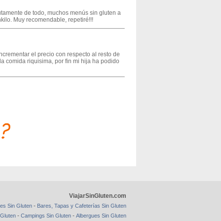
lutamente de todo, muchos menús sin gluten a
nkilo. Muy recomendable, repetiré!!!
incrementar el precio con respecto al resto de
la comida riquisima, por fin mi hija ha podido
ViajarSinGluten.com
-
es Sin Gluten
Bares, Tapas y Cafeterías Sin Gluten
-
-
 Gluten
Campings Sin Gluten
Albergues Sin Gluten