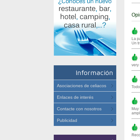
Opi
(
La p
Un tr
(
very
Información
(
Asociaciones de celiacos
Todo
Enlaces de interés
(
Contacte con nosotros
Muy 
ampl
Publicidad
(
Reco