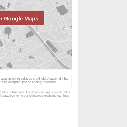
n Google Maps
 asociación de celiacos provincial o nacional y han
jefe de compras, jefe de cocina, cocineros,
osible contrastando los datos con sus responsables
 establecimiento por si hubiese realizado cambios