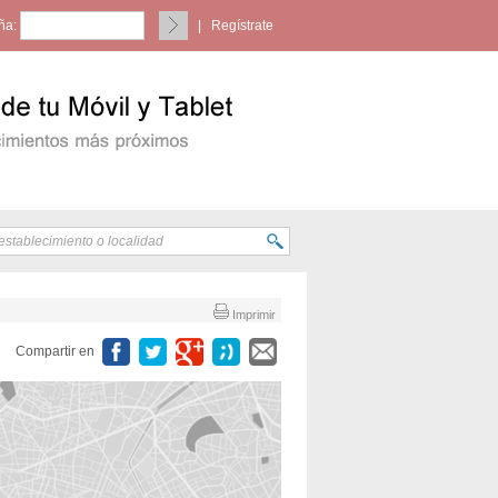
ña:
|
Regístrate
Imprimir
Compartir en