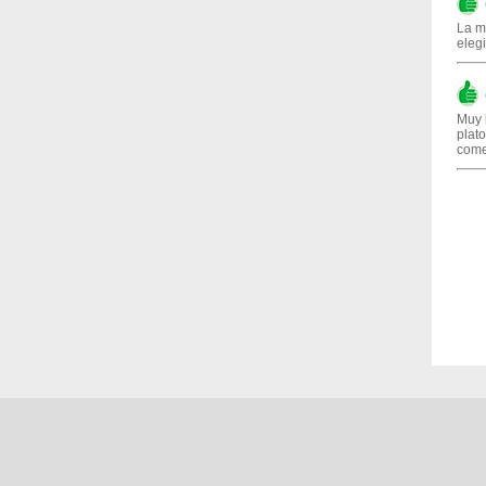
(
La m
elegi
(
Muy b
plato
come