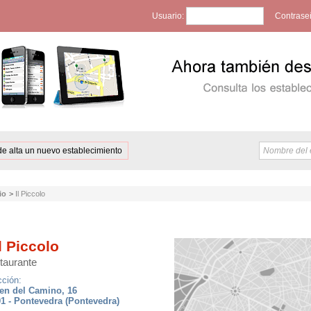
Usuario:
Contrase
de alta un nuevo establecimiento
io
>
Il Piccolo
l Piccolo
taurante
cción:
en del Camino, 16
1 - Pontevedra (Pontevedra)