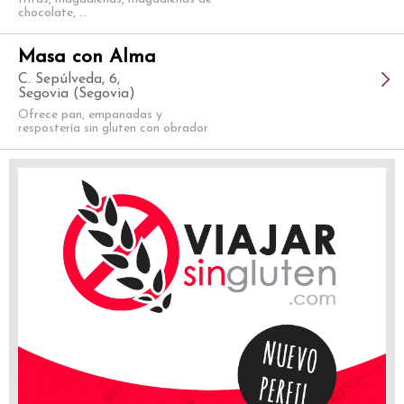
chocolate, ...
Masa con Alma
C. Sepúlveda, 6,
Segovia (Segovia)
Ofrece pan, empanadas y
respostería sin gluten con obrador