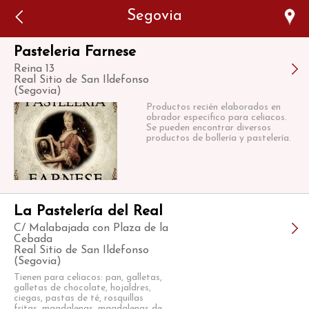
Error: The domain WWW.VIAJARSINGLUTEN.COM is not
Segovia
authorized to show the cookie declaration for domain group
ID 546ddaab-b478-4440-aa8a-3b0205284212. Please add it to
the domain group in the Cookiebot Manager to authorize
the domain.
Pasteleria Farnese
Reina 13
Real Sitio de San Ildefonso
(Segovia)
Productos recién elaborados en
obrador especifico para celiacos.
Se pueden encontrar diversos
productos de bollería y pastelería.
La Pastelería del Real
C/ Malabajada con Plaza de la
Cebada
Real Sitio de San Ildefonso
(Segovia)
Tienen para celiacos: pan, galletas,
galletas de chocolate, hojaldres,
ciegas, pastas de té, rosquillas
fritas, magdalenas, magdalenas de