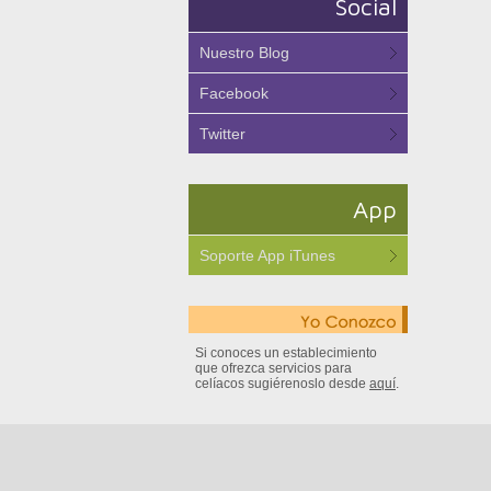
Social
Nuestro Blog
Facebook
Twitter
App
Soporte App iTunes
Si conoces un establecimiento
que ofrezca servicios para
celíacos sugiérenoslo desde
aquí
.