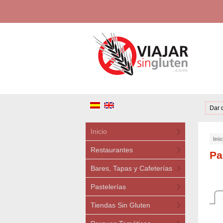
Dar 
Inicio
Inic
Restaurantes
Pa
Bares, Tapas y Cafeterías
Pastelerías
Tiendas Sin Gluten