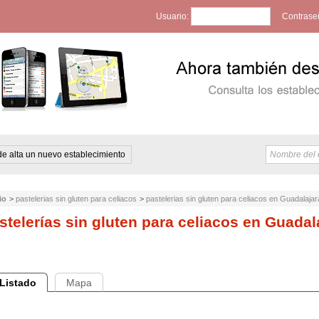
Usuario:
Contrase
de alta un nuevo establecimiento
io
>
pastelerias sin gluten para celiacos
>
pastelerias sin gluten para celiacos en Guadalajar
stelerías sin gluten para celiacos en Guadal
Listado
Mapa