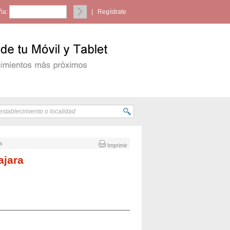
ña:
|
Regístrate
a
Imprimir
ajara