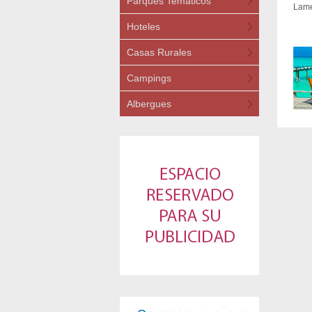
Parques Temáticos
Lame
Hoteles
Casas Rurales
Campings
Albergues