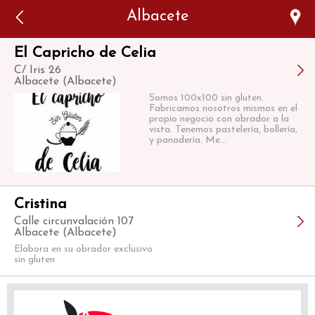
Error: The domain WWW.VIAJARSINGLUTEN.COM is not
Albacete
authorized to show the cookie declaration for domain group
ID 546ddaab-b478-4440-aa8a-3b0205284212. Please add it to
the domain group in the Cookiebot Manager to authorize
the domain.
El Capricho de Celia
C/ Iris 26
Albacete (Albacete)
Somos 100x100 sin gluten.
Fabricamos nosotros mismos en el
propio negocio con obrador a la
vista. Tenemos pastelería, bollerí­a,
y panaderí­a. Me...
Cristina
Calle circunvalación 107
Albacete (Albacete)
Elabora en su obrador exclusivo
sin gluten