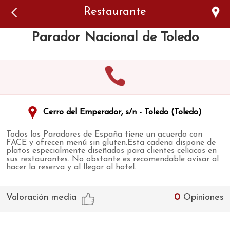
Error: The domain WWW.VIAJARSINGLUTEN.COM is not
Restaurante
authorized to show the cookie declaration for domain group
ID 546ddaab-b478-4440-aa8a-3b0205284212. Please add it to
the domain group in the Cookiebot Manager to authorize
Parador Nacional de Toledo
the domain.
Cerro del Emperador, s/n - Toledo (Toledo)
Todos los Paradores de España tiene un acuerdo con
FACE y ofrecen menú sin gluten.Esta cadena dispone de
platos especialmente diseñados para clientes celíacos en
sus restaurantes. No obstante es recomendable avisar al
hacer la reserva y al llegar al hotel.
Valoración media
0
Opiniones