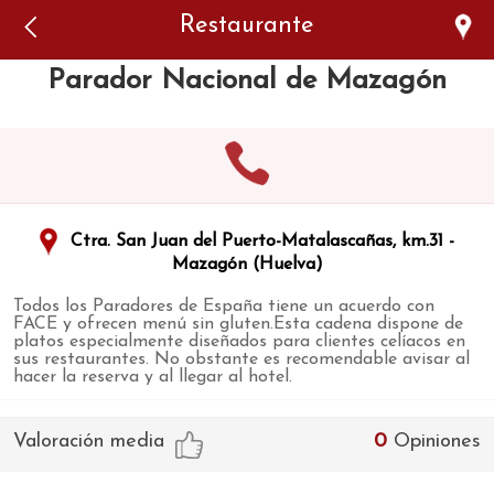
Error: The domain WWW.VIAJARSINGLUTEN.COM is not
Restaurante
authorized to show the cookie declaration for domain group
ID 546ddaab-b478-4440-aa8a-3b0205284212. Please add it to
the domain group in the Cookiebot Manager to authorize
Parador Nacional de Mazagón
the domain.
Ctra. San Juan del Puerto-Matalascañas, km.31 -
Mazagón (Huelva)
Todos los Paradores de España tiene un acuerdo con
FACE y ofrecen menú sin gluten.Esta cadena dispone de
platos especialmente diseñados para clientes celíacos en
sus restaurantes. No obstante es recomendable avisar al
hacer la reserva y al llegar al hotel.
Valoración media
0
Opiniones