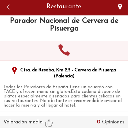
Error: The domain WWW.VIAJARSINGLUTEN.COM is not
Restaurante
authorized to show the cookie declaration for domain group
ID 546ddaab-b478-4440-aa8a-3b0205284212. Please add it to
the domain group in the Cookiebot Manager to authorize
Parador Nacional de Cervera de
the domain.
Pisuerga
Ctra. de Resoba, Km 2.5 - Cervera de Pisuerga
(Palencia)
Todos los Paradores de España tiene un acuerdo con
FACE y ofrecen menú sin gluten.Esta cadena dispone de
platos especialmente diseñados para clientes celíacos en
sus restaurantes. No obstante es recomendable avisar al
hacer la reserva y al llegar al hotel.
Valoración media
0
Opiniones