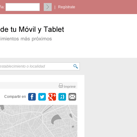
ña:
|
Regístrate
Imprimir
Compartir en