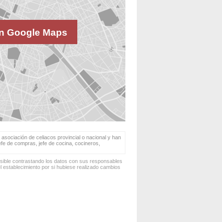
n Google Maps
 asociación de celiacos provincial o nacional y han
jefe de compras, jefe de cocina, cocineros,
osible contrastando los datos con sus responsables
 establecimiento por si hubiese realizado cambios