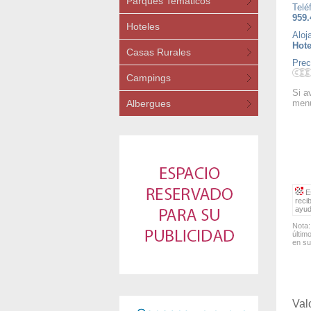
Parques Temáticos
Telé
959.
Hoteles
Aloj
Hote
Casas Rurales
Prec
Campings
Si a
Albergues
menú
Es
reci
ayud
Nota:
últim
en su
Val