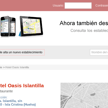
Usuario:
Contrase
de alta un nuevo establecimiento
io
>
Hotel Oasis Islantilla
tel Oasis Islantilla
taurante
cción:
. Islantilla, s/n
0 - Isla Cristina (Huelva)