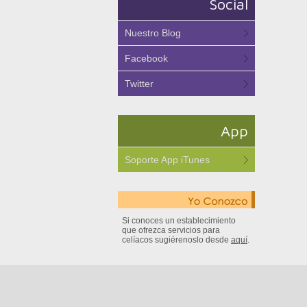
Social
Nuestro Blog
Facebook
Twitter
App
Soporte App iTunes
Si conoces un establecimiento
que ofrezca servicios para
celíacos sugiérenoslo desde
aquí
.