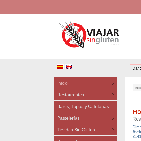
Dar 
Inicio
Inic
Restaurantes
Bares, Tapas y Cafeterías
Ho
Pastelerías
Res
Dire
Tiendas Sin Gluten
Avda
2141