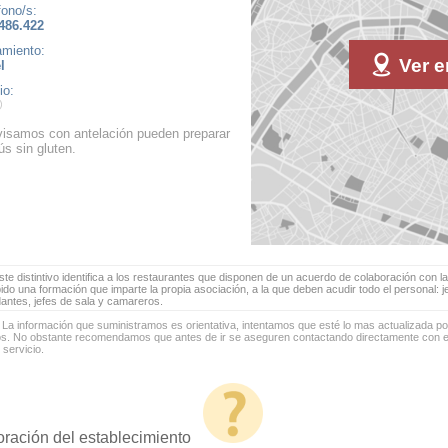
fono/s:
486.422
amiento:
Ver e
l
io:
visamos con antelación pueden preparar
s sin gluten.
te distintivo identifica a los restaurantes que disponen de un acuerdo de colaboración con la
bido una formación que imparte la propia asociación, a la que deben acudir todo el personal: 
antes, jefes de sala y camareros.
 La información que suministramos es orientativa, intentamos que esté lo mas actualizada p
os. No obstante recomendamos que antes de ir se aseguren contactando directamente con el
 servicio.
oración del establecimiento