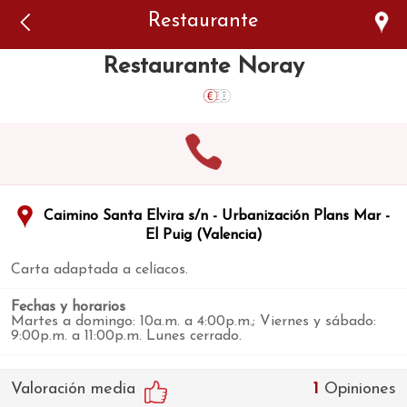
Error: The domain WWW.VIAJARSINGLUTEN.COM is not
Restaurante
authorized to show the cookie declaration for domain group
ID 546ddaab-b478-4440-aa8a-3b0205284212. Please add it to
the domain group in the Cookiebot Manager to authorize
Restaurante Noray
the domain.
Caimino Santa Elvira s/n - Urbanización Plans Mar -
El Puig (Valencia)
Carta adaptada a celíacos.
Fechas y horarios
Martes a domingo: 10a.m. a 4:00p.m.; Viernes y sábado:
9:00p.m. a 11:00p.m. Lunes cerrado.
Valoración media
1
Opiniones