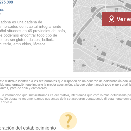
275.908
io:
Ver e
adona es una cadena de
rmercados con capital íntegramente
ñol situados en 46 provincias del país,
e podemos encontrar todo tipo de
uctos sin gluten, dulces, bollería,
cutería, embutidos, lácteos...
te distintivo identifica a los restaurantes que disponen de un acuerdo de colaboración con la
bido una formación que imparte la propia asociación, a la que deben acudir todo el personal: 
antes, jefes de sala y camareros.
 La información que suministramos es orientativa, intentamos que esté lo mas actualizada p
os. No obstante recomendamos que antes de ir se aseguren contactando directamente con el
 servicio.
oración del establecimiento