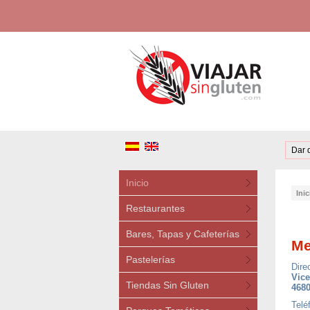
Dar 
Inicio
Inic
Restaurantes
Bares, Tapas y Cafeterías
Me
Pastelerías
Dire
Vice
Tiendas Sin Gluten
4680
Telé