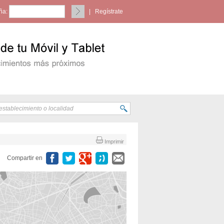
ña:
|
Regístrate
Imprimir
Compartir en