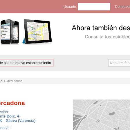
Usuario:
Contrase
de alta un nuevo establecimiento
io
>
Mercadona
rcadona
cción:
nte Boix, 4
0 - Xátiva (Valencia)
fono/s: