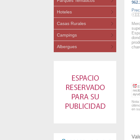
Parques Temáticos
962.
Prec
Hoteles
Casas Rurales
Merc
supe
Espa
Campings
dond
prod
Albergues
char
Es
reci
ayud
Nota:
últim
en su
Val