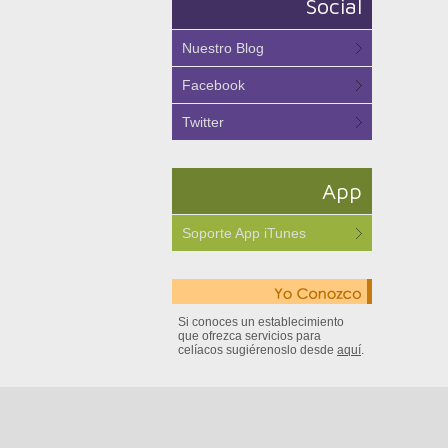
Social
Nuestro Blog
Facebook
Twitter
App
Soporte App iTunes
Si conoces un establecimiento
que ofrezca servicios para
celíacos sugiérenoslo desde
aquí
.