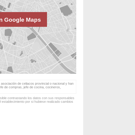
n Google Maps
 asociación de celiacos provincial o nacional y han
jefe de compras, jefe de cocina, cocineros,
osible contrastando los datos con sus responsables
 establecimiento por si hubiese realizado cambios