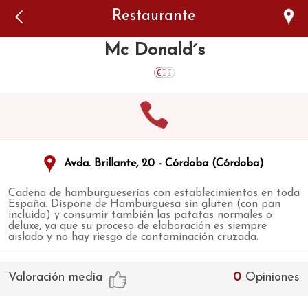
Error: The domain WWW.VIAJARSINGLUTEN.COM is not
Restaurante
authorized to show the cookie declaration for domain group
ID 546ddaab-b478-4440-aa8a-3b0205284212. Please add it to
the domain group in the Cookiebot Manager to authorize
Mc Donald´s
the domain.
Avda. Brillante, 20 - Córdoba (Córdoba)
Cadena de hamburgueserías con establecimientos en toda
España. Dispone de Hamburguesa sin gluten (con pan
incluido) y consumir también las patatas normales o
deluxe, ya que su proceso de elaboración es siempre
aislado y no hay riesgo de contaminación cruzada.
Valoración media
0
Opiniones