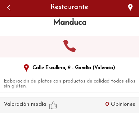
Error: The domain WWW.VIAJARSINGLUTEN.COM is not
Restaurante
authorized to show the cookie declaration for domain group
ID 546ddaab-b478-4440-aa8a-3b0205284212. Please add it to
the domain group in the Cookiebot Manager to authorize
Manduca
the domain.
Calle Escullera, 9 - Gandía (Valencia)
Eaboración de platos con productos de calidad todos ellos
sin glúten.
Valoración media
0
Opiniones