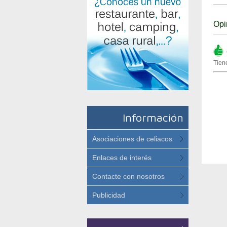
Opi
(
Tien
Información
Asociaciones de celiacos
Enlaces de interés
Contacte con nosotros
Publicidad