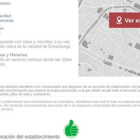
fono/s:
cidad:
Ver e
ersonas
io:
aurante con clase y sencillez a su vez,
ado cerca de la catedral de Estrasburgo.
as y Horarios:
rto en servicio continuo desde las 10am
pm.
te distintivo identifica a los restaurantes que disponen de un acuerdo de colaboración con la
bido una formación que imparte la propia asociación, a la que deben acudir todo el personal: 
antes, jefes de sala y camareros.
 La información que suministramos es orientativa, intentamos que esté lo mas actualizada p
os. No obstante recomendamos que antes de ir se aseguren contactando directamente con el
 servicio.
oración del establecimiento