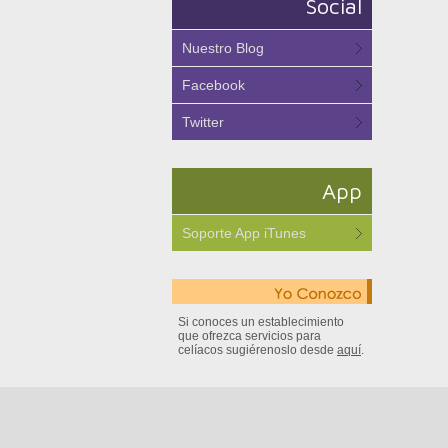
Social
Nuestro Blog
Facebook
Twitter
App
Soporte App iTunes
Si conoces un establecimiento
que ofrezca servicios para
celíacos sugiérenoslo desde
aquí
.