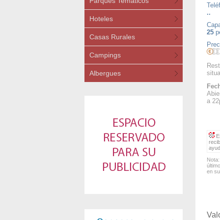
Parques Temáticos
Telé
..
Hoteles
Capa
25
p
Casas Rurales
Prec
Campings
Rest
Albergues
situ
Fech
Abie
a 22
Es
reci
ayud
Nota:
últim
en su
Val