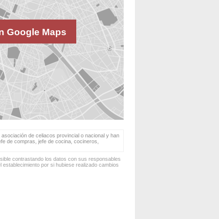
n Google Maps
 asociación de celiacos provincial o nacional y han
jefe de compras, jefe de cocina, cocineros,
osible contrastando los datos con sus responsables
 establecimiento por si hubiese realizado cambios