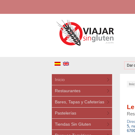
Dar 
Inicio
Inic
Restaurantes
Bares, Tapas y Cafeterías
Le
Pastelerías
Res
Dire
Tiendas Sin Gluten
5, r
6700