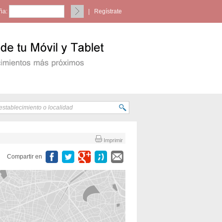
ña:
|
Regístrate
Imprimir
Compartir en