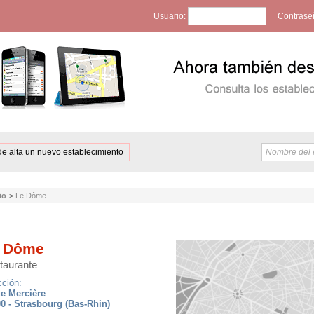
Usuario:
Contrase
de alta un nuevo establecimiento
io
>
Le Dôme
 Dôme
taurante
cción:
ue Mercière
0 - Strasbourg (Bas-Rhin)