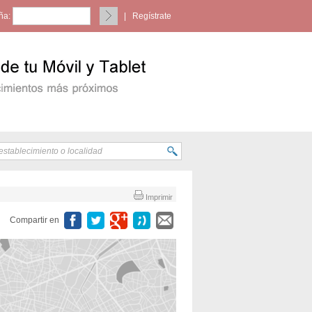
ña:
|
Regístrate
Imprimir
Compartir en