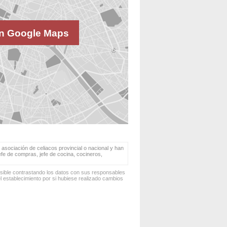
n Google Maps
 asociación de celiacos provincial o nacional y han
jefe de compras, jefe de cocina, cocineros,
osible contrastando los datos con sus responsables
 establecimiento por si hubiese realizado cambios