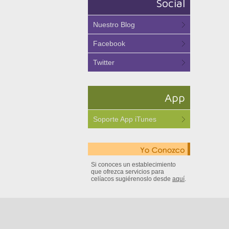
Social
Nuestro Blog
Facebook
Twitter
App
Soporte App iTunes
Si conoces un establecimiento
que ofrezca servicios para
celíacos sugiérenoslo desde
aquí
.