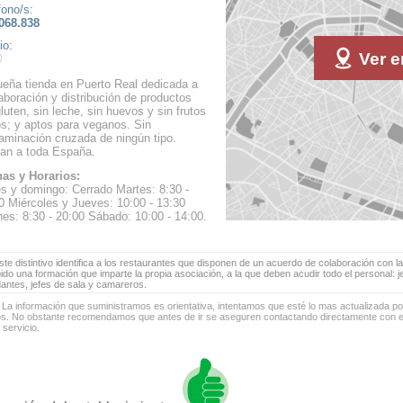
fono/s:
068.838
io:
Ver e
eña tienda en Puerto Real dedicada a
laboración y distribución de productos
gluten, sin leche, sin huevos y sin frutos
s; y aptos para veganos. Sin
aminación cruzada de ningún tipo.
an a toda España.
as y Horarios:
s y domingo: Cerrado Martes: 8:30 -
0 Miércoles y Jueves: 10:00 - 13:30
nes: 8:30 - 20:00 Sábado: 10:00 - 14:00.
te distintivo identifica a los restaurantes que disponen de un acuerdo de colaboración con la
bido una formación que imparte la propia asociación, a la que deben acudir todo el personal: 
antes, jefes de sala y camareros.
 La información que suministramos es orientativa, intentamos que esté lo mas actualizada p
os. No obstante recomendamos que antes de ir se aseguren contactando directamente con el
 servicio.