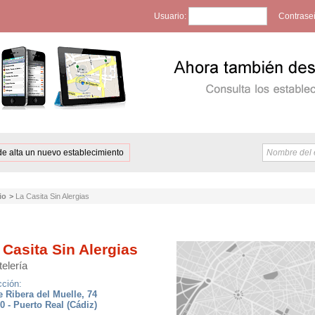
Usuario:
Contrase
de alta un nuevo establecimiento
io
>
La Casita Sin Alergias
 Casita Sin Alergias
elería
cción:
e Ribera del Muelle, 74
0 - Puerto Real (Cádiz)