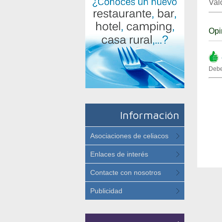
Val
Opi
(
Debe
Información
Asociaciones de celiacos
Enlaces de interés
Contacte con nosotros
Publicidad