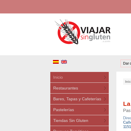
Dar 
Inicio
Inic
Restaurantes
Bares, Tapas y Cafeterías
La
Pastelerías
Past
Dire
Tiendas Sin Gluten
Call
1151