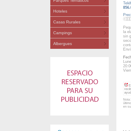
Parques Temáticos
Telé
856.
Hoteles
Prec
Casas Rurales
Pequ
la e
Campings
sin 
seco
Albergues
cont
Enví
Fech
Lune
20:0
Vier
Es
reci
ayud
Nota:
últim
en su