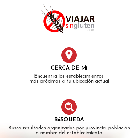
Error: The domain WWW.VIAJARSINGLUTEN.COM is not
authorized to show the cookie declaration for domain group
ID 546ddaab-b478-4440-aa8a-3b0205284212. Please add it to
the domain group in the Cookiebot Manager to authorize
the domain.
CERCA DE Mí
Encuentra los establecimientos
más próximos a tu ubicación actual
BúSQUEDA
Busca resultados organizados por provincia, población
o nombre del establecimiento