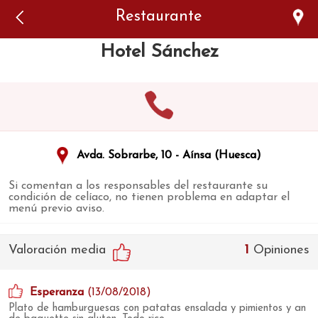
Error: The domain WWW.VIAJARSINGLUTEN.COM is not
Restaurante
authorized to show the cookie declaration for domain group
ID 546ddaab-b478-4440-aa8a-3b0205284212. Please add it to
the domain group in the Cookiebot Manager to authorize
Hotel Sánchez
the domain.
Avda. Sobrarbe, 10 - Aínsa (Huesca)
Si comentan a los responsables del restaurante su
condición de celíaco, no tienen problema en adaptar el
menú previo aviso.
Valoración media
1
Opiniones
Esperanza
(13/08/2018)
Plato de hamburguesas con patatas ensalada y pimientos y an