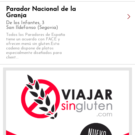
Parador Nacional de la
Granja
De los Infantes, 3
San Ildefonso (Segovia)
Todos los Paradores de España
tiene un acuerdo con FACE y
ofrecen menú sin gluten.Esta
cadena dispone de platos
especialmente diseñados para
client...