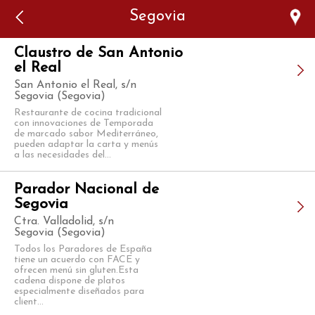
Error: The domain WWW.VIAJARSINGLUTEN.COM is not
Segovia
authorized to show the cookie declaration for domain group
ID 546ddaab-b478-4440-aa8a-3b0205284212. Please add it to
the domain group in the Cookiebot Manager to authorize
the domain.
Claustro de San Antonio
el Real
San Antonio el Real, s/n
Segovia (Segovia)
Restaurante de cocina tradicional
con innovaciones de Temporada
de marcado sabor Mediterráneo,
pueden adaptar la carta y menús
a las necesidades del...
Parador Nacional de
Segovia
Ctra. Valladolid, s/n
Segovia (Segovia)
Todos los Paradores de España
tiene un acuerdo con FACE y
ofrecen menú sin gluten.Esta
cadena dispone de platos
especialmente diseñados para
client...