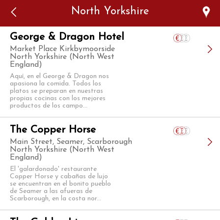
Error: The domain WWW.VIAJARSINGLUTEN.COM is not
North Yorkshire
authorized to show the cookie declaration for domain group
ID 546ddaab-b478-4440-aa8a-3b0205284212. Please add it to
the domain group in the Cookiebot Manager to authorize
the domain.
George & Dragon Hotel
Market Place Kirkbymoorside
North Yorkshire (North West
England)
Aquí, en el George & Dragon nos
apasiona la comida. Todos los
platos se preparan en nuestras
propias cocinas con los mejores
productos de los campo...
The Copper Horse
Main Street, Seamer, Scarborough
North Yorkshire (North West
England)
El 'galardonado' restaurante
Copper Horse y cabañas de lujo
se encuentran en el bonito pueblo
de Seamer a las afueras de
Scarborough, en la costa nor...