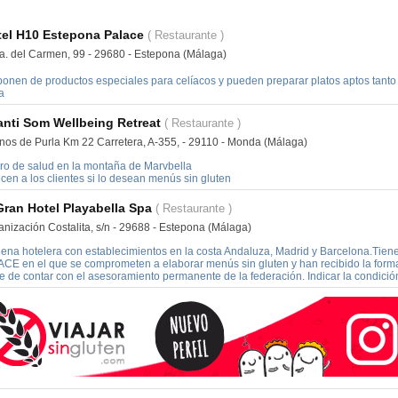
tel H10 Estepona Palace
( Restaurante )
a. del Carmen, 99 - 29680 - Estepona (Málaga)
ponen de productos especiales para celíacos y pueden preparar platos aptos tant
a
nti Som Wellbeing Retreat
( Restaurante )
nos de Purla Km 22 Carretera, A-355, - 29110 - Monda (Málaga)
iro de salud en la montaña de Marvbella
cen a los clientes si lo desean menús sin gluten
Gran Hotel Playabella Spa
( Restaurante )
anización Costalita, s/n - 29688 - Estepona (Málaga)
ena hotelera con establecimientos en la costa Andaluza, Madrid y Barcelona.Tien
FACE en el que se comprometen a elaborar menús sin gluten y han recibido la forma
e de contar con el asesoramiento permanente de la federación. Indicar la condición