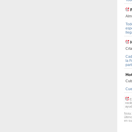
Tod
Alm
Tod
esp
lleg
Crt
Cad
la 
part
Hot
Cub
Cue
Es
reci
ayud
Nota:
últim
en su