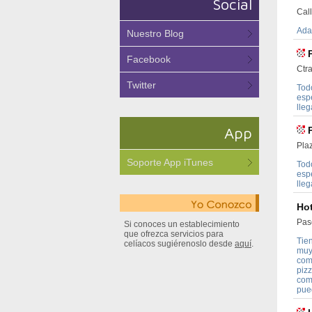
Social
Cal
Adap
Nuestro Blog
Facebook
Ctra
Twitter
Tod
esp
lleg
App
Pla
Soporte App iTunes
Tod
esp
lleg
Hot
Pas
Si conoces un establecimiento
que ofrezca servicios para
Tie
celíacos sugiérenoslo desde
aquí
.
muy 
com
piz
com
pue