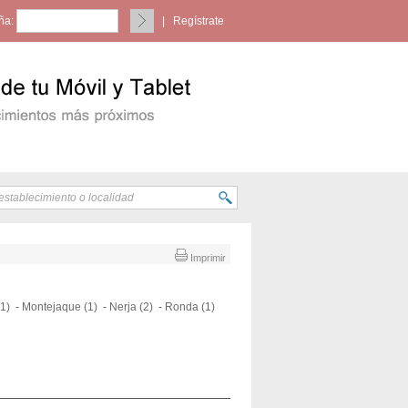
ña:
|
Regístrate
Imprimir
1)
-
Montejaque (1)
-
Nerja (2)
-
Ronda (1)