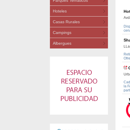
Parques Temáticos
Hoteles
Ho
Avd
Casas Rurales
Dis
cen
Campings
Sha
Albergues
LLa
Ret
Ofre
Urb
Cad
la 
part