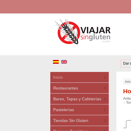
Dar 
Inicio
Inic
Restaurantes
Ho
Bares, Tapas y Cafeterías
Ante
-
Tor
Pastelerías
Tiendas Sin Gluten