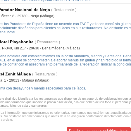
os los restaurantes tienen opción SIN GLUTEN en la carta.
Parador Nacional de Nerja
( Restaurante )
uñecar, 8 - 29780 - Nerja (Málaga)
os los Paradores de España tiene un acuerdo con FACE y ofrecen menú sin gluten
ecialmente diseñados para clientes celíacos en sus restaurantes. No obstante es r
ar al hotel.
Hotel Playabonita
( Restaurante )
a. N-340, Km 217 - 29630 - Benalmádena (Málaga)
ena hotelera con establecimientos en la costa Andaluza, Madrid y Barcelona.Tien
FACE en el que se comprometen a elaborar menús sin gluten y han recibido la forma
e de contar con el asesoramiento permanente de la federación. Indicar la condición
el Zenit Málaga
( Restaurante )
a, 1 - 29013 - Málaga (Málaga)
nta con desayunos y menús especiales para celíacos.
te distintivo identifica a los restaurantes que disponen de un acuerdo de colaboración con la
bido una formación que imparte la propia asociación, a la que deben acudir todo el personal: 
antes, jefes de sala y camareros
 La información que suministramos es orientativa, intentamos que esté lo mas actualizada p
os. No obstante recomendamos que antes de ir se aseguren contactando directamente con el
 servicio.
Dar de alta un nuevo establecimiento