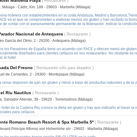
Hotel Marbella Playa
( Restaurante )
a. Málaga - Cádiz, Km. 189 - 29603 - Marbella (Málaga)
ena hotelera con establecimientos en la costa Andaluza, Madrid y Barcelona.Tien
FACE en el que se comprometen a elaborar menús sin gluten y han recibido la forma
e de contar con el asesoramiento permanente de la federación. Indicar la condición
Parador Nacional de Antequera
( Restaurante )
eo García del Olmo, 2 - 29200 - Antequera (Málaga)
os los Paradores de España tiene un acuerdo con FACE y ofrecen menú sin gluten
ecialmente diseñados para clientes celíacos en sus restaurantes. No obstante es r
ar al hotel.
sada Del Fresno
( Restaurante sólo para alojados )
uel de Cervantes, 2 - 29360 - Montejaque (Málaga)
a cenar disponen de pan sin gluten y menú a base de productos naturales y de la z
el Riu Nautilus
( Restaurante )
a. Salvador Allende, 39 - 29620 - Torremolinos (Málaga)
 hotel de la Cadena Riu conoce la dieta sin gluten y hay que indicarlo al hacer la
eciales para celíacos
ente Romano Beach Resort & Spa Marbella 5*
( Restaurante )
levard Principe Alfonso von Hohenlohe s/n - 29602 - Marbella (Málaga)