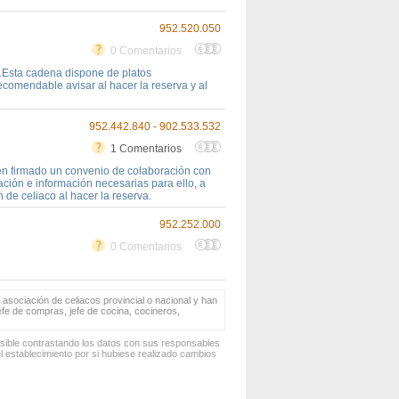
952.520.050
0 Comentarios
.Esta cadena dispone de platos
ecomendable avisar al hacer la reserva y al
952.442.840 - 902.533.532
1 Comentarios
en firmado un convenio de colaboración con
ción e información necesarias para ello, a
 de celiaco al hacer la reserva.
952.252.000
0 Comentarios
 asociación de celiacos provincial o nacional y han
jefe de compras, jefe de cocina, cocineros,
osible contrastando los datos con sus responsables
 establecimiento por si hubiese realizado cambios