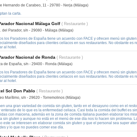
le Hernando de Carabeo, 11 - 29780 - Nerja (Málaga)
tan la carta.
Parador Nacional Málaga Golf
( Restaurante )
. del Parador, s/n - 29080 - Málaga (Málaga)
os los Paradores de España tiene un acuerdo con FACE y ofrecen menú sin gluten
ecialmente diseñados para clientes celíacos en sus restaurantes. No obstante es r
ar al hotel.
Parador Nacional de Ronda
( Restaurante )
za de España, s/n - 29400 - Ronda (Málaga)
os los Paradores de España tiene un acuerdo con FACE y ofrecen menú sin gluten
ecialmente diseñados para clientes celíacos en sus restaurantes. No obstante es r
ar al hotel.
el Sol Don Pablo
( Restaurante )
eo Marítimo, s/n - 29620 - Torremolinos (Málaga)
nen una gran variedad de comida sin gluten, tanto en el desayuno como en el resto
enterado de lo que es la enfermedad celiaca. Casi toda la comida del buffet es sin
idas con maicena, además en la zona de comida italiana pueden elaborar los mism
za sin gluten y aunque no está en el menú de ese día nos lo hacen sin problema. L
o este se interesen en elaborar comida sin gluten y que el personal sea super aten
des y lo que no puedes comer ese día.