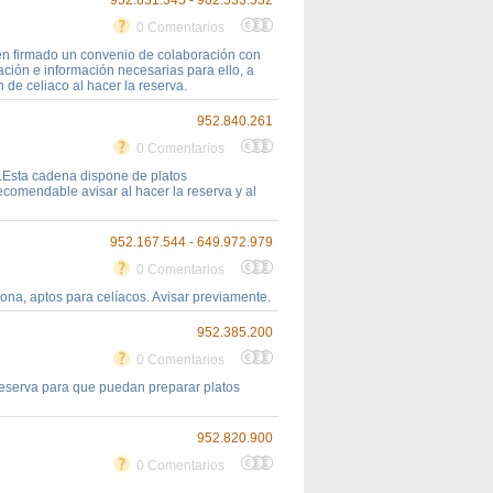
952.831.345 - 902.533.532
0 Comentarios
en firmado un convenio de colaboración con
ción e información necesarias para ello, a
 de celiaco al hacer la reserva.
952.840.261
0 Comentarios
.Esta cadena dispone de platos
ecomendable avisar al hacer la reserva y al
952.167.544 - 649.972.979
0 Comentarios
ona, aptos para celíacos. Avisar previamente.
952.385.200
0 Comentarios
 reserva para que puedan preparar platos
952.820.900
0 Comentarios