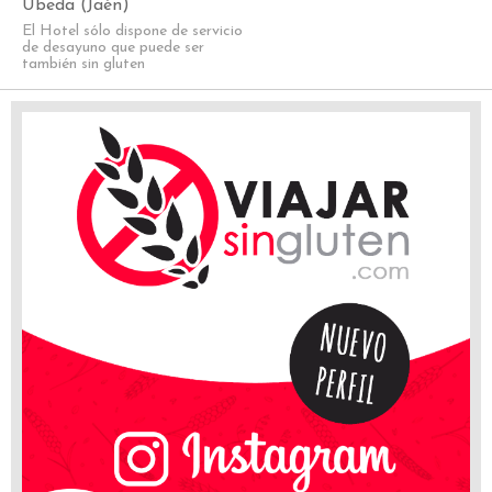
Úbeda (Jaén)
El Hotel sólo dispone de servicio
de desayuno que puede ser
también sin gluten