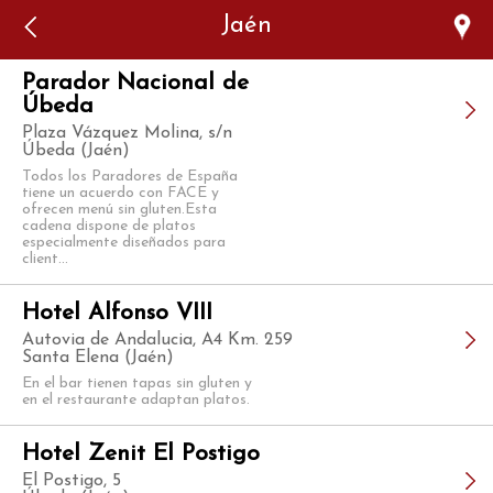
Error: The domain WWW.VIAJARSINGLUTEN.COM is not
Jaén
authorized to show the cookie declaration for domain group
ID 546ddaab-b478-4440-aa8a-3b0205284212. Please add it to
the domain group in the Cookiebot Manager to authorize
the domain.
Parador Nacional de
Úbeda
Plaza Vázquez Molina, s/n
Úbeda (Jaén)
Todos los Paradores de España
tiene un acuerdo con FACE y
ofrecen menú sin gluten.Esta
cadena dispone de platos
especialmente diseñados para
client...
Hotel Alfonso VIII
Autovia de Andalucia, A4 Km. 259
Santa Elena (Jaén)
En el bar tienen tapas sin gluten y
en el restaurante adaptan platos.
Hotel Zenit El Postigo
El Postigo, 5