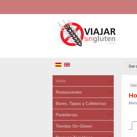
Dar 
Inicio
Inic
Restaurantes
Ho
Bares, Tapas y Cafeterías
Marse
Pastelerías
Tiendas Sin Gluten