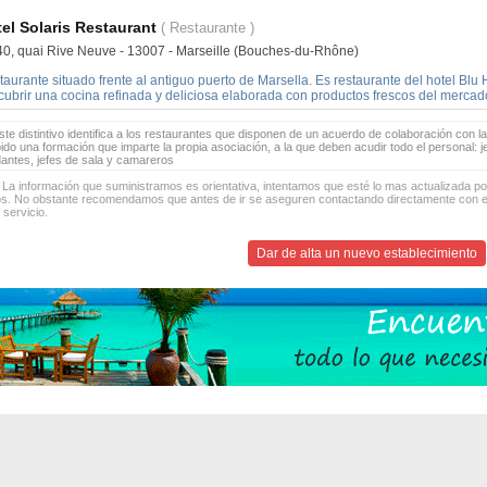
el Solaris Restaurant
( Restaurante )
40, quai Rive Neuve - 13007 - Marseille (Bouches-du-Rhône)
aurante situado frente al antiguo puerto de Marsella. Es restaurante del hotel Bl
cubrir una cocina refinada y deliciosa elaborada con productos frescos del mercad
te distintivo identifica a los restaurantes que disponen de un acuerdo de colaboración con la
bido una formación que imparte la propia asociación, a la que deben acudir todo el personal: 
antes, jefes de sala y camareros
 La información que suministramos es orientativa, intentamos que esté lo mas actualizada p
os. No obstante recomendamos que antes de ir se aseguren contactando directamente con el
 servicio.
Dar de alta un nuevo establecimiento