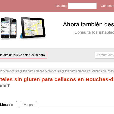
Usuario:
Contrase
de alta un nuevo establecimiento
io
>
hoteles sin gluten para celiacos
>
hoteles sin gluten para celiacos en Bouches-du-Rhôn
teles sin gluten para celiacos en Bouches-
ille (1)
Listado
Mapa