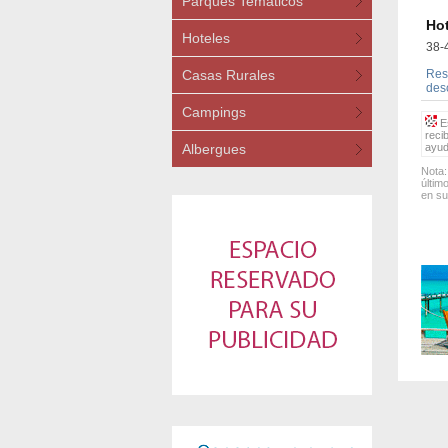
Parques Temáticos
Hot
Hoteles
38-
Casas Rurales
Rest
des
Campings
Es
reci
Albergues
ayud
Nota:
últim
en su