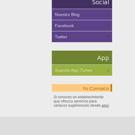
Social
Nuestro Blog
Facebook
Twitter
App
Soporte App iTunes
Si conoces un establecimiento
que ofrezca servicios para
celíacos sugiérenoslo desde
aquí
.