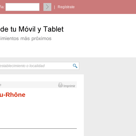
ña:
|
Regístrate
e
Imprimir
du-Rhône