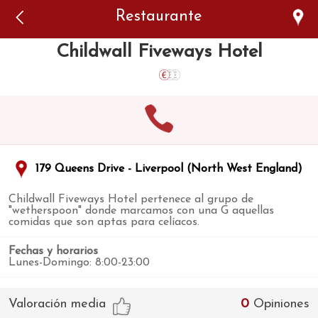
Error: The domain WWW.VIAJARSINGLUTEN.COM is not
Restaurante
authorized to show the cookie declaration for domain group
ID 546ddaab-b478-4440-aa8a-3b0205284212. Please add it to
the domain group in the Cookiebot Manager to authorize
Childwall Fiveways Hotel
the domain.
179 Queens Drive - Liverpool (North West England)
Childwall Fiveways Hotel pertenece al grupo de
"wetherspoon" donde marcamos con una G aquellas
comidas que son aptas para celíacos.
Fechas y horarios
Lunes-Domingo: 8:00-23:00
Valoración media
0
Opiniones