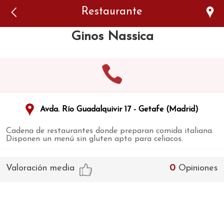
Error: The domain WWW.VIAJARSINGLUTEN.COM is not
Restaurante
authorized to show the cookie declaration for domain group
ID 546ddaab-b478-4440-aa8a-3b0205284212. Please add it to
the domain group in the Cookiebot Manager to authorize
Ginos Nassica
the domain.
Avda. Río Guadalquivir 17 - Getafe (Madrid)
Cadena de restaurantes donde preparan comida italiana.
Disponen un menú sin gluten apto para celiacos.
Valoración media
0
Opiniones