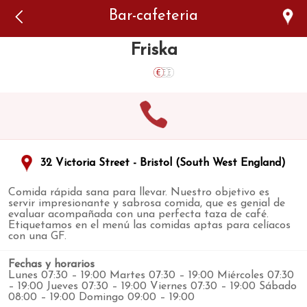
Error: The domain WWW.VIAJARSINGLUTEN.COM is not
Bar-cafeteria
authorized to show the cookie declaration for domain group
ID 546ddaab-b478-4440-aa8a-3b0205284212. Please add it to
the domain group in the Cookiebot Manager to authorize
Friska
the domain.
32 Victoria Street - Bristol (South West England)
Comida rápida sana para llevar. Nuestro objetivo es
servir impresionante y sabrosa comida, que es genial de
evaluar acompañada con una perfecta taza de café.
Etiquetamos en el menú las comidas aptas para celíacos
con una GF.
Fechas y horarios
Lunes 07:30 – 19:00 Martes 07:30 – 19:00 Miércoles 07:30
– 19:00 Jueves 07:30 – 19:00 Viernes 07:30 – 19:00 Sábado
08:00 – 19:00 Domingo 09:00 – 19:00