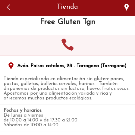
Error: The domain WWW.VIAJARSINGLUTEN.COM is not
Tienda
authorized to show the cookie declaration for domain group
ID 546ddaab-b478-4440-aa8a-3b0205284212. Please add it to
the domain group in the Cookiebot Manager to authorize
Free Gluten Tgn
the domain.
Avda. Paisos catalans, 28 - Tarragona (Tarragona)
Tienda especializada en alimentación sin gluten: panes,
pastas, galletas, bollería, cereales, harinas... También
disponemos de productos sin lactosa, huevo, frutos secos.
Apostamos por una alimentación variada y rica y
ofrecemos muchos productos ecológicos.
Fechas y horarios
De lunes a viernes
de 10:00 a 14:00 y de 17:30 a 21.00
Sábados de 10:00 a 14:00