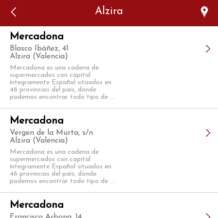
Error: The domain WWW.VIAJARSINGLUTEN.COM is not
Alzira
authorized to show the cookie declaration for domain group
ID 546ddaab-b478-4440-aa8a-3b0205284212. Please add it to
the domain group in the Cookiebot Manager to authorize
the domain.
Mercadona
Blasco Ibáñez, 41
Alzira (Valencia)
Mercadona es una cadena de
supermercados con capital
íntegramente Español situados en
46 provincias del país, donde
podemos encontrar todo tipo de ...
Mercadona
Vergen de la Murta, s/n
Alzira (Valencia)
Mercadona es una cadena de
supermercados con capital
íntegramente Español situados en
46 provincias del país, donde
podemos encontrar todo tipo de ...
Mercadona
Francisco Arbona, 14