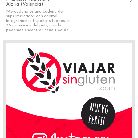
Alzira (Valencia)
Mercadona es una cadena de
supermercados con capital
íntegramente Español situados en
46 provincias del país, donde
podemos encontrar todo tipo de ...