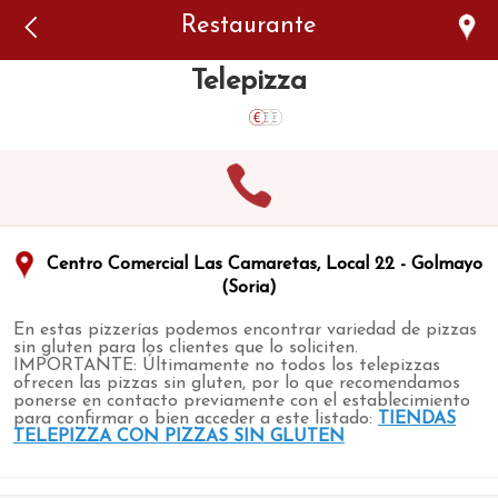
Error: The domain WWW.VIAJARSINGLUTEN.COM is not
Restaurante
authorized to show the cookie declaration for domain group
ID 546ddaab-b478-4440-aa8a-3b0205284212. Please add it to
the domain group in the Cookiebot Manager to authorize
Telepizza
the domain.
Centro Comercial Las Camaretas, Local 22 - Golmayo
(Soria)
En estas pizzerías podemos encontrar variedad de pizzas
sin gluten para los clientes que lo soliciten.
IMPORTANTE: Últimamente no todos los telepizzas
ofrecen las pizzas sin gluten, por lo que recomendamos
ponerse en contacto previamente con el establecimiento
para confirmar o bien acceder a este listado:
TIENDAS
TELEPIZZA CON PIZZAS SIN GLUTEN