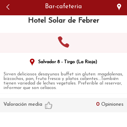
Error: The domain WWW.VIAJARSINGLUTEN.COM is not
Bar-cafeteria
authorized to show the cookie declaration for domain group
ID 546ddaab-b478-4440-aa8a-3b0205284212. Please add it to
the domain group in the Cookiebot Manager to authorize
Hotel Solar de Febrer
the domain.
Salvador 8 - Tirgo (La Rioja)
Sirven deliciosos desayunos buffet sin gluten: magdalenas,
bizcochos, pan, fruta fresca y platos calientes....También
tienen variedad de leches vegetales. Preferible al reservar,
informar que son celíacos.
Valoración media
0
Opiniones