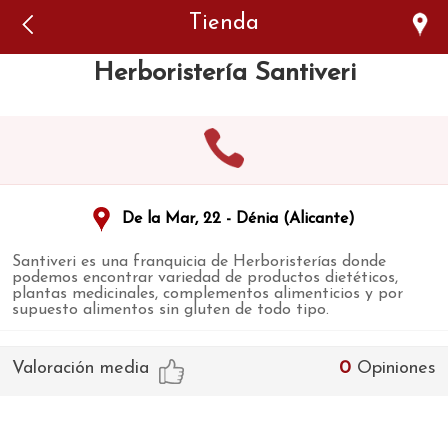
Error: The domain WWW.VIAJARSINGLUTEN.COM is not
Tienda
authorized to show the cookie declaration for domain group
ID 546ddaab-b478-4440-aa8a-3b0205284212. Please add it to
the domain group in the Cookiebot Manager to authorize
Herboristería Santiveri
the domain.
De la Mar, 22 - Dénia (Alicante)
Santiveri es una franquicia de Herboristerías donde
podemos encontrar variedad de productos dietéticos,
plantas medicinales, complementos alimenticios y por
supuesto alimentos sin gluten de todo tipo.
Valoración media
0
Opiniones