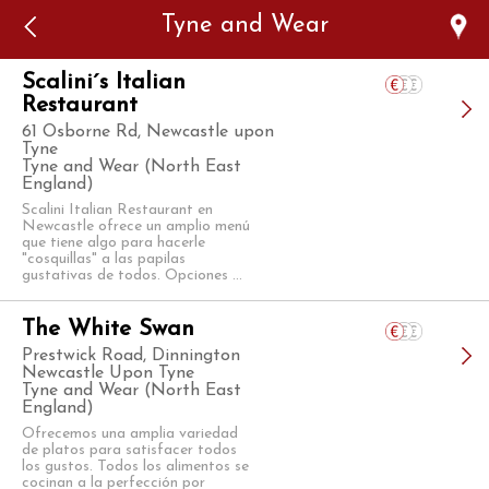
Error: The domain WWW.VIAJARSINGLUTEN.COM is not
Tyne and Wear
authorized to show the cookie declaration for domain group
ID 546ddaab-b478-4440-aa8a-3b0205284212. Please add it to
the domain group in the Cookiebot Manager to authorize
the domain.
Scalini´s Italian
Restaurant
61 Osborne Rd, Newcastle upon
Tyne
Tyne and Wear (North East
England)
Scalini Italian Restaurant en
Newcastle ofrece un amplio menú
que tiene algo para hacerle
"cosquillas" a las papilas
gustativas de todos. Opciones ...
The White Swan
Prestwick Road, Dinnington
Newcastle Upon Tyne
Tyne and Wear (North East
England)
Ofrecemos una amplia variedad
de platos para satisfacer todos
los gustos. Todos los alimentos se
cocinan a la perfección por