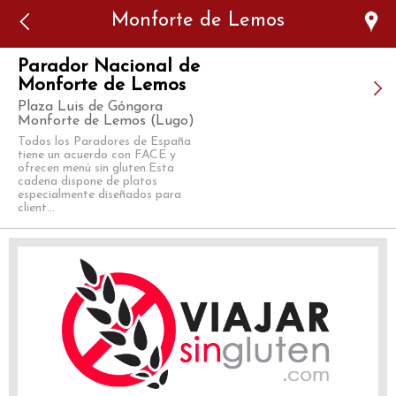
Error: The domain WWW.VIAJARSINGLUTEN.COM is not
Monforte de Lemos
authorized to show the cookie declaration for domain group
ID 546ddaab-b478-4440-aa8a-3b0205284212. Please add it to
the domain group in the Cookiebot Manager to authorize
the domain.
Parador Nacional de
Monforte de Lemos
Plaza Luis de Góngora
Monforte de Lemos (Lugo)
Todos los Paradores de España
tiene un acuerdo con FACE y
ofrecen menú sin gluten.Esta
cadena dispone de platos
especialmente diseñados para
client...