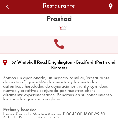
Error: The domain WWW.VIAJARSINGLUTEN.COM is not
Restaurante
authorized to show the cookie declaration for domain group
ID 546ddaab-b478-4440-aa8a-3b0205284212. Please add it to
the domain group in the Cookiebot Manager to authorize
Prashad
the domain.
137 Whitehall Road Drighlington - Bradford (Perth and
Kinross)
Somos un apasionado, un negocio familiar, 'restaurante
de destino ", que utiliza las recetas y los métodos
auténticos heredados de generaciones , junto con ideas
nuevas y creativas conjurado por nuestros chefs
altamente experimentados. Ponemos en su conocimiento
las comidas que son sin gluten.
Fechas y horarios
Lunes Cerrado Martes-Viernes 11:00-15:00 18:00-22:30