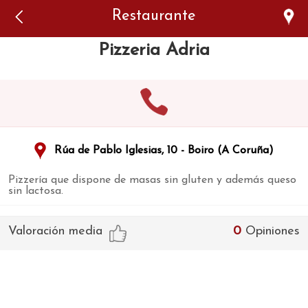
Error: The domain WWW.VIAJARSINGLUTEN.COM is not
Restaurante
authorized to show the cookie declaration for domain group
ID 546ddaab-b478-4440-aa8a-3b0205284212. Please add it to
the domain group in the Cookiebot Manager to authorize
Pizzeria Adria
the domain.
Rúa de Pablo Iglesias, 10 - Boiro (A Coruña)
Pizzerí­a que dispone de masas sin gluten y además queso
sin lactosa.
Valoración media
0
Opiniones