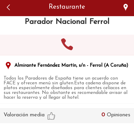
Error: The domain WWW.VIAJARSINGLUTEN.COM is not
Restaurante
authorized to show the cookie declaration for domain group
ID 546ddaab-b478-4440-aa8a-3b0205284212. Please add it to
the domain group in the Cookiebot Manager to authorize
Parador Nacional Ferrol
the domain.
Almirante Fernández Martín, s/n - Ferrol (A Coruña)
Todos los Paradores de España tiene un acuerdo con
FACE y ofrecen menú sin gluten.Esta cadena dispone de
platos especialmente diseñados para clientes celíacos en
sus restaurantes. No obstante es recomendable avisar al
hacer la reserva y al llegar al hotel.
Valoración media
0
Opiniones