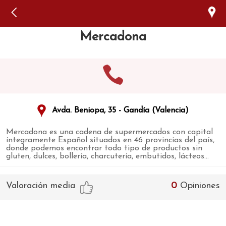
Error: The domain WWW.VIAJARSINGLUTEN.COM is not
authorized to show the cookie declaration for domain group
ID 546ddaab-b478-4440-aa8a-3b0205284212. Please add it to
the domain group in the Cookiebot Manager to authorize
Mercadona
the domain.
Avda. Beniopa, 35 - Gandía (Valencia)
Mercadona es una cadena de supermercados con capital
íntegramente Español situados en 46 provincias del país,
donde podemos encontrar todo tipo de productos sin
gluten, dulces, bollería, charcutería, embutidos, lácteos...
Valoración media
0
Opiniones