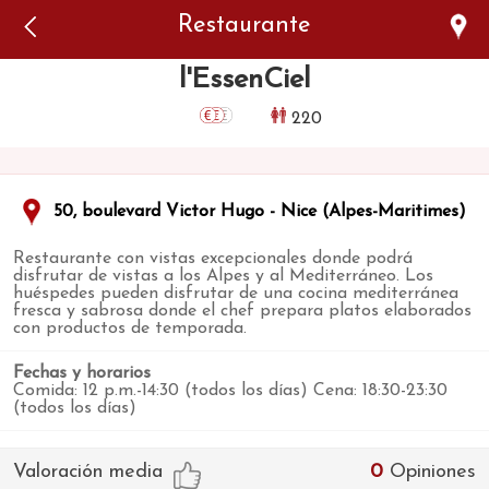
Error: The domain WWW.VIAJARSINGLUTEN.COM is not
Restaurante
authorized to show the cookie declaration for domain group
ID 546ddaab-b478-4440-aa8a-3b0205284212. Please add it to
the domain group in the Cookiebot Manager to authorize
l'EssenCiel
the domain.
220
50, boulevard Victor Hugo - Nice (Alpes-Maritimes)
Restaurante con vistas excepcionales donde podrá
disfrutar de vistas a los Alpes y al Mediterráneo. Los
huéspedes pueden disfrutar de una cocina mediterránea
fresca y sabrosa donde el chef prepara platos elaborados
con productos de temporada.
Fechas y horarios
Comida: 12 p.m.-14:30 (todos los días) Cena: 18:30-23:30
(todos los días)
Valoración media
0
Opiniones