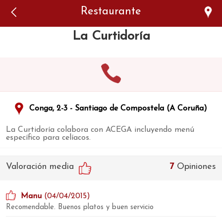
Error: The domain WWW.VIAJARSINGLUTEN.COM is not
Restaurante
authorized to show the cookie declaration for domain group
ID 546ddaab-b478-4440-aa8a-3b0205284212. Please add it to
the domain group in the Cookiebot Manager to authorize
La Curtidoría
the domain.
Conga, 2-3 - Santiago de Compostela (A Coruña)
La Curtidoría colabora con ACEGA incluyendo menú
específico para celíacos.
Valoración media
7
Opiniones
Manu
(04/04/2015)
Recomendable. Buenos platos y buen servicio