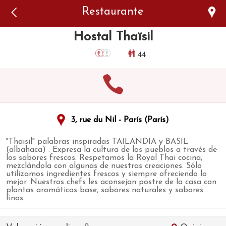
Error: The domain WWW.VIAJARSINGLUTEN.COM is not
Restaurante
authorized to show the cookie declaration for domain group
ID 546ddaab-b478-4440-aa8a-3b0205284212. Please add it to
the domain group in the Cookiebot Manager to authorize
Hostal Thaïsil
the domain.
44
3, rue du Nil - París (París)
"Thaisil" palabras inspiradas TAILANDIA y BASIL
(albahaca) . Expresa la cultura de los pueblos a través de
los sabores frescos. Respetamos la Royal Thai cocina,
mezclándola con algunas de nuestras creaciones. Sólo
utilizamos ingredientes frescos y siempre ofreciendo lo
mejor. Nuestros chefs les aconsejan postre de la casa con
plantas aromáticas base, sabores naturales y sabores
finos.