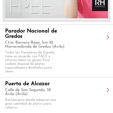
Parador Nacional de
Gredos
Ctra. Barraco-Bejar, km 42
Navarredonda de Gredos (Ávila)
Todos los Paradores de España
tiene un acuerdo con FACE y
ofrecen menú sin gluten.Esta
cadena dispone de platos
especialmente diseñados para
client...
Puerta de Alcazar
Calle de San Segundo, 38
Ávila (Ávila)
Restaurante donde adaptan una
gran cantidad de platos para
celiacos.