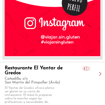
Restaurante El Yantar de
Gredos
Cañadilla, s/n
San Martín del Pimpollar (Ávila)
El Yantar de Gredos ofrece platos
sin gluten en su carta de
restaurante. El menú lo preparan
sobre la marcha según las
preferencias y necesidades de...