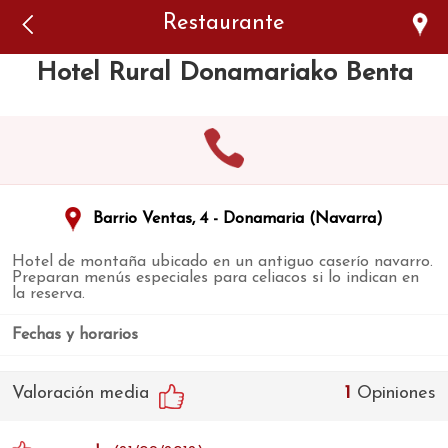
Error: The domain WWW.VIAJARSINGLUTEN.COM is not
Restaurante
authorized to show the cookie declaration for domain group
ID 546ddaab-b478-4440-aa8a-3b0205284212. Please add it to
the domain group in the Cookiebot Manager to authorize
Hotel Rural Donamariako Benta
the domain.
Barrio Ventas, 4 - Donamaria (Navarra)
Hotel de montaña ubicado en un antiguo caserío navarro.
Preparan menús especiales para celiacos si lo indican en
la reserva.
Fechas y horarios
Valoración media
1
Opiniones