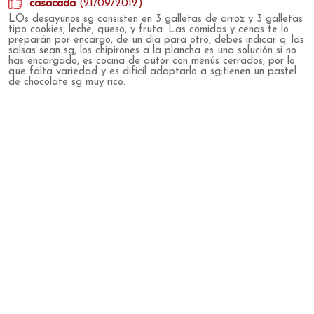
casacada
(21/09/2012)
LOs desayunos sg consisten en 3 galletas de arroz y 3 galletas
tipo cookies, leche, queso, y fruta. Las comidas y cenas te lo
preparán por encargo, de un día para otro, debes indicar q. las
salsas sean sg, los chipirones a la plancha es una solución si no
has encargado, es cocina de autor con menús cerrados, por lo
que falta variedad y es dificil adaptarlo a sg;tienen un pastel
de chocolate sg muy rico.