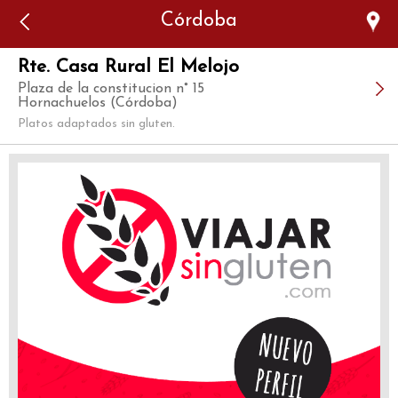
Error: The domain WWW.VIAJARSINGLUTEN.COM is not
Córdoba
authorized to show the cookie declaration for domain group
ID 546ddaab-b478-4440-aa8a-3b0205284212. Please add it to
the domain group in the Cookiebot Manager to authorize
the domain.
Rte. Casa Rural El Melojo
Plaza de la constitucion n° 15
Hornachuelos (Córdoba)
Platos adaptados sin gluten.