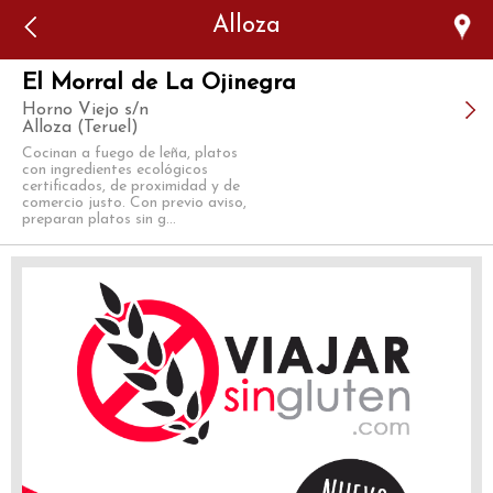
Error: The domain WWW.VIAJARSINGLUTEN.COM is not
Alloza
authorized to show the cookie declaration for domain group
ID 546ddaab-b478-4440-aa8a-3b0205284212. Please add it to
the domain group in the Cookiebot Manager to authorize
the domain.
El Morral de La Ojinegra
Horno Viejo s/n
Alloza (Teruel)
Cocinan a fuego de leña, platos
con ingredientes ecológicos
certificados, de proximidad y de
comercio justo. Con previo aviso,
preparan platos sin g...