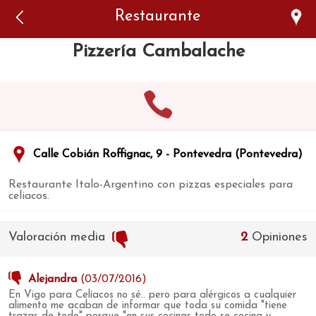
Error: The domain WWW.VIAJARSINGLUTEN.COM is not
Restaurante
authorized to show the cookie declaration for domain group
ID 546ddaab-b478-4440-aa8a-3b0205284212. Please add it to
the domain group in the Cookiebot Manager to authorize
Pizzería Cambalache
the domain.
Calle Cobián Roffignac, 9 - Pontevedra (Pontevedra)
Restaurante Italo-Argentino con pizzas especiales para
celiacos.
Valoración media
2
Opiniones
Alejandra
(03/07/2016)
En Vigo para Celíacos no sé.. pero para alérgicos a cualquier
alimento me acaban de informar que toda su comida "tiene