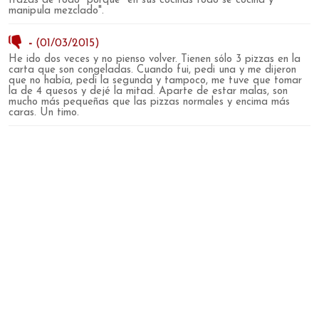
trazas de todo" porque "en sus cocinas todo se cocina y
manipula mezclado".
-
(01/03/2015)
He ido dos veces y no pienso volver. Tienen sólo 3 pizzas en la
carta que son congeladas. Cuando fui, pedi una y me dijeron
que no había, pedi la segunda y tampoco, me tuve que tomar
la de 4 quesos y dejé la mitad. Aparte de estar malas, son
mucho más pequeñas que las pizzas normales y encima más
caras. Un timo.