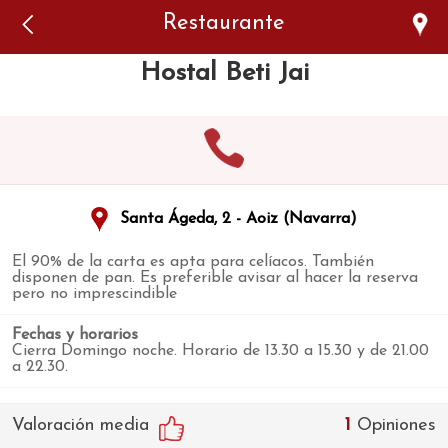
Error: The domain WWW.VIAJARSINGLUTEN.COM is not
Restaurante
authorized to show the cookie declaration for domain group
ID 546ddaab-b478-4440-aa8a-3b0205284212. Please add it to
the domain group in the Cookiebot Manager to authorize
Hostal Beti Jai
the domain.
Santa Ágeda, 2 - Aoiz (Navarra)
El 90% de la carta es apta para celíacos. También
disponen de pan. Es preferible avisar al hacer la reserva
pero no imprescindible
Fechas y horarios
Cierra Domingo noche. Horario de 13.30 a 15.30 y de 21.00
a 22.30.
Valoración media
1
Opiniones