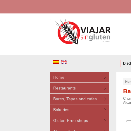
Disc
Home
Ho
Restaurants
Ba
Bares, Tapas and cafes.
Chur
Alcán
Bakeries
Gluten-Free shops