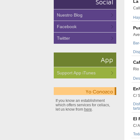
Social
La 
Cal
Nuestro Blog
Hay 
Facebook
Pur
Ave
Twitter
Bar
Disp
App
Ca
Rio
Support App iTunes
Des
En
C/ 
If you know an establishment
Dis
which offers services for celiacs,
tart
let us know from
here
.
El 
C/ A
Toda