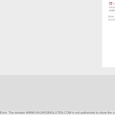
Th
rece
wait
Note:
recom
Error: The domain WWW.VIAJARSINGLUTEN.COM is not authorized to show the cook