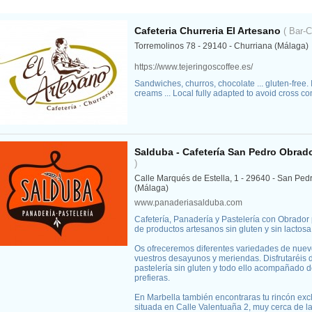
Cafeteria Churreria El Artesano
( Bar-C
Torremolinos 78 - 29140 - Churriana (Málaga)
https://www.tejeringoscoffee.es/
Sandwiches, churros, chocolate ... gluten-free.
creams ... Local fully adapted to avoid cross c
Salduba - Cafetería San Pedro Obrado
)
Calle Marqués de Estella, 1 - 29640 - San Ped
(Málaga)
www.panaderiasalduba.com
Cafetería, Panadería y Pastelería con Obrador
de productos artesanos sin gluten y sin lactosa
Os ofreceremos diferentes variedades de nuevo
vuestros desayunos y meriendas. Disfrutaréis d
pastelería sin gluten y todo ello acompañado de
prefieras.
En Marbella también encontraras tu rincón excl
situada en Calle Valentuaña 2, muy cerca de l