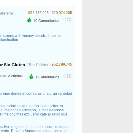
952.436.928 - 620.024.205
afetería )
10 Comentarios
 Infusions with yummy blends, three ice
ontamination.
r Sin Gluten
952.799.745
( Bar-Cafetería
ro de Alcántara
1 Comentarios
 propio donde encontraras una gran variedad
.
s productos, que harán las delicias en
el mejor pan artesano, la mas deliciosa
l mejor y mas exclusivo café al estilo que
usivo sin gluten en una de nuestras tiendas
a Avda. Ricardo Soriano en pleno centro de