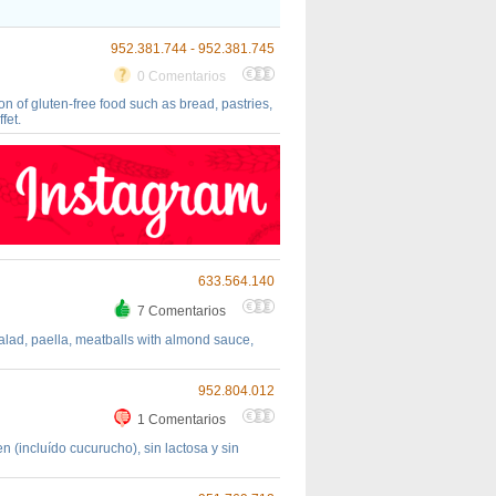
952.381.744 - 952.381.745
0 Comentarios
ion of gluten-free food such as bread, pastries,
fet.
633.564.140
7 Comentarios
lad, paella, meatballs with almond sauce,
952.804.012
1 Comentarios
 (incluído cucurucho), sin lactosa y sin