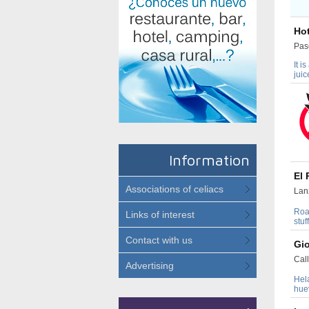
Hot
Pas
It i
juic
Information
El 
Associations of celiacs
Lan
Roa
Links of interest
stuf
Contact with us
Gio
Cal
Advertising
Hel
hue