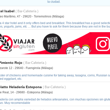
la ciudad.
el Isabel
( Bar-Cafetería )
eo Marítimo, 47 - 29620 - Torremolinos (Málaga)
s a 4 star hotel and it only offers bed and breakfast. This breakfast has a good select
es, yogurts, jams, etc .... But you have to ask for them because they are not in the buf
Pimiento Rojo
( Bar-Cafetería )
zarote 12 - 29640 - Fuengirola (Málaga)
ster of chickens and homemade cuisine for taking away, lasagna, corns, Russian sa
fed eggplant, etc.
latto Heladería Estepona
( Bar-Cafetería )
le Real, 14 - 29680 - Estepona (Málaga)
adería con amplia variedad de helados artesanales, con muchas opciones sin gluten
vo. Muy recomendable