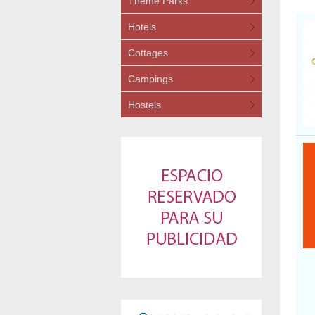
Theme Parks
Hotels
Cottages
Campings
Hostels