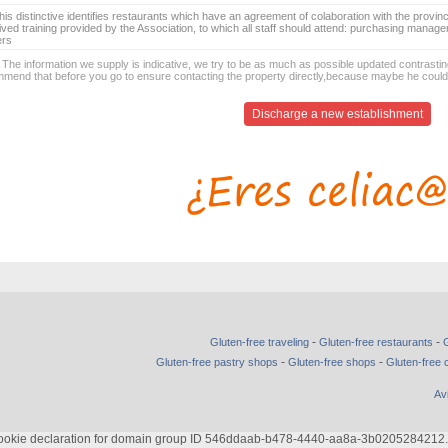
is distinctive identifies restaurants which have an agreement of colaboration with the provinc
ived training provided by the Association, to which all staff should attend: purchasing manag
ers
 The information we supply is indicative, we try to be as much as possible updated contrasting
mend that before you go to ensure contacting the property directly,because maybe he coul
Discharge a new establishment
-
-
Gluten-free traveling
Gluten-free restaurants
G
-
-
Gluten-free pastry shops
Gluten-free shops
Gluten-free 
Av
ie declaration for domain group ID 546ddaab-b478-4440-aa8a-3b0205284212. Ple