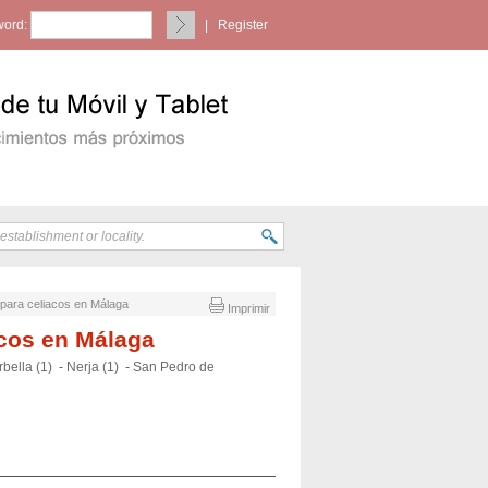
ord:
|
Register
n para celiacos en Málaga
Imprimir
acos en Málaga
bella (1)
-
Nerja (1)
-
San Pedro de