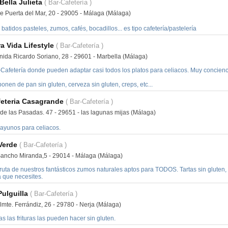
Bella Julieta
( Bar-Cafetería )
le Puerta del Mar, 20 - 29005 - Málaga (Málaga)
batidos pasteles, zumos, cafés, bocadillos... es tipo cafetería/pastelería
a Vida Lifestyle
( Bar-Cafetería )
nida Ricardo Soriano, 28 - 29601 - Marbella (Málaga)
-Cafetería donde pueden adaptar casi todos los platos para celiacos. Muy concienci
onen de pan sin gluten, cerveza sin gluten, creps, etc...
feteria Casagrande
( Bar-Cafetería )
 de las Pasadas. 47 - 29651 - las lagunas mijas (Málaga)
ayunos para celiacos.
Verde
( Bar-Cafetería )
Sancho Miranda,5 - 29014 - Málaga (Málaga)
fruta de nuestros fantásticos zumos naturales aptos para TODOS. Tartas sin gluten,
a que necesites.
Pulguilla
( Bar-Cafetería )
lmte. Ferrándiz, 26 - 29780 - Nerja (Málaga)
s las frituras las pueden hacer sin gluten.