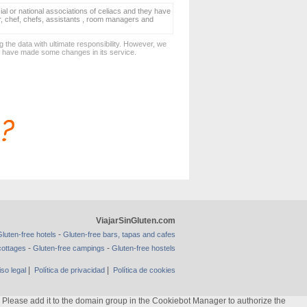
ial or national associations of celiacs and they have
er, chef, chefs, assistants , room managers and
 the data with ultimate responsibility. However, we
d have made some changes in its service.
ViajarSinGluten.com
-
luten-free hotels
Gluten-free bars, tapas and cafes
-
-
cottages
Gluten-free campings
Gluten-free hostels
|
|
iso legal
Política de privacidad
Política de cookies
ase add it to the domain group in the Cookiebot Manager to authorize the