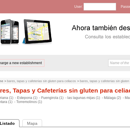
User:
Passw
harge a new establishment
me
>
bares, tapas y cafeterias sin gluten para celiacos
>
bares, tapas y cafeterias sin glute
res, Tapas y Cafeterías sin gluten para celi
riana (1)
-
Estepona (1)
-
Fuengirola (1)
-
las lagunas mijas (1)
-
Málaga (2)
-
Mar
tara (1)
-
Torremolinos (1)
Listado
Mapa